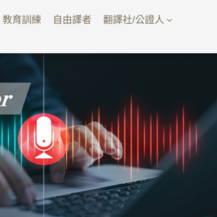
教育訓練
自由譯者
翻譯社/公證人