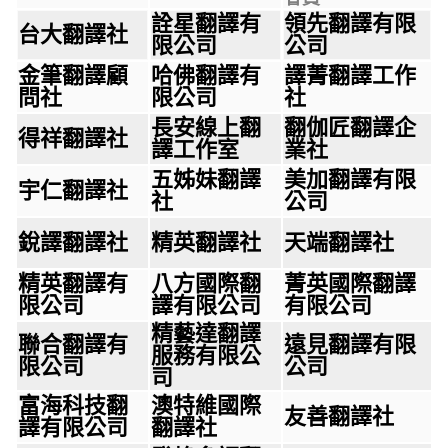
詮星翻譯有
領先翻譯有限
台大翻譯社
限公司
公司
金筆翻譯顧
哈佛翻譯有
譯菁翻譯工作
問社
限公司
社
長安線上翻
翻伽匠翻譯企
得祥翻譯社
譯工作室
業社
五姊妹翻譯
美加翻譯有限
宇仁翻譯社
社
公司
銳譯翻譯社
精英翻譯社
天端翻譯社
精英翻譯有
八方國際翻
菁英國際翻譯
限公司
譯有限公司
有限公司
精藝達翻譯
聯合翻譯有
遠見翻譯有限
服務有限公
限公司
公司
司
富海科技翻
澳特維國際
友善翻譯社
譯有限公司
翻譯社