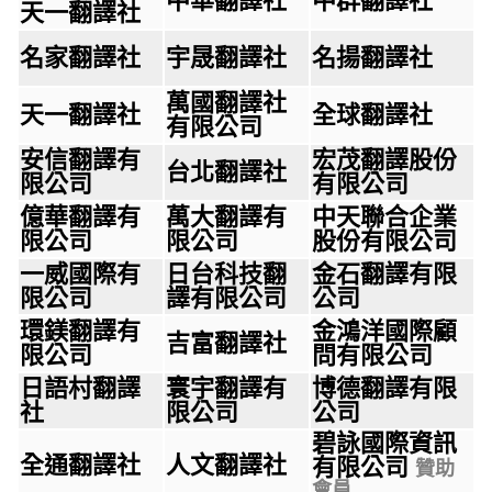
中華翻譯社
中群翻譯社
天一翻譯社
名家翻譯社
宇晟翻譯社
名揚翻譯社
萬國翻譯社
天一翻譯社
全球翻譯社
有限公司
安信翻譯有
宏茂翻譯股份
台北翻譯社
限公司
有限公司
億華翻譯有
萬大翻譯有
中天聯合企業
限公司
限公司
股份有限公司
一威國際有
日台科技翻
金石翻譯有限
限公司
譯有限公司
公司
環鎂翻譯有
金鴻洋國際顧
吉富翻譯社
限公司
問有限公司
日語村翻譯
寰宇翻譯有
博德翻譯有限
社
限公司
公司
碧詠國際資訊
全通翻譯社
人文翻譯社
有限公司
贊助
會員